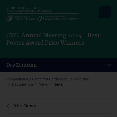
Skip
to
main
content
CVC-Annual Meeting 2024 - Best
Poster Award Price Winners
Das Zentrum
Comprehensive Center for Cardiovascular Medicine
Das Zentrum
News
News
Alle News