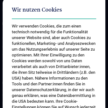
News
Wir nutzen Cookies
Events
INFORMATIONEN FÜR PATIENT:INNEN
Wir verwenden Cookies, die zum einen
Was ist ein Comprehensive Center und was sind seine Aufgaben!
technisch notwendig für die Funktionalität
unserer Website sind, aber auch Cookies zu
Ihr Aufenthalt am Klinikum
funktionellen, Marketing- und Analysezwecken
Ambulante Behandlung
um das Nutzungserlebnis auf unserer Seite zu
Anreise
optimieren. Mit Ihrer Einwilligung zu den
Cookies werden sowohl von uns Daten
Wissenwertes, FAQs zu Krankheiten, Behandlungen
verarbeitet als auch von Drittanbieter:innen,
COVID-19-Bestimmungen
die ihren Sitz teilweise in Drittländern (z.B. den
USA) haben. Nähere Informationen zu den
STUDIUM, AUS- UND WEITERBILDUNG
Tools und den Partner:innen finden Sie in
unserer Datenschutzerklärung, in der wir auch
Doktoratsstudium der angewandten medizinischen
genau erklären, was eine Datenübermittlung in
Wissenschaft „Cardiac and Pulmonary Disease“ (N790)
die USA bedeuten kann. Ihre Cookie-
PhD Program "Vascular Biology" (UN094)
Einstellungen können Sie auf Wunsch jederzeit