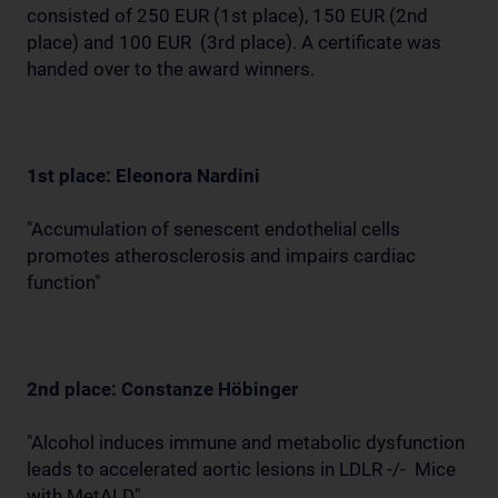
consisted of 250 EUR (1st place), 150 EUR (2nd
place) and 100 EUR (3rd place). A certificate was
handed over to the award winners.
1st place: Eleonora Nardini
"Accumulation of senescent endothelial cells
promotes atherosclerosis and impairs cardiac
function"
2nd place: Constanze Höbinger
"Alcohol induces immune and metabolic dysfunction
leads to accelerated aortic lesions in LDLR -/- Mice
with MetALD"